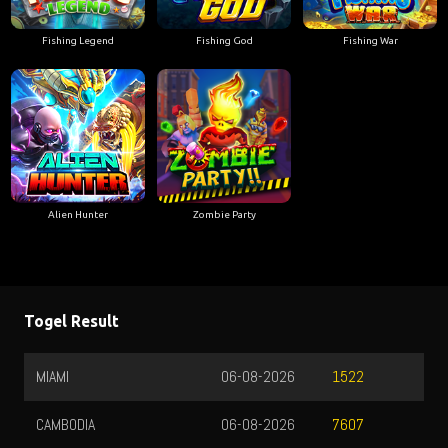
Fishing Legend
Fishing God
Fishing War
Alien Hunter
Zombie Party
Togel Result
MIAMI
06-08-2026
1522
CAMBODIA
06-08-2026
7607