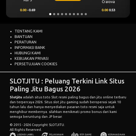
Craiova
0.00
0.53
0.25
0.72
TENTANG KAMI
BANTUAN
PERATURAN
INFORMASI BANK
HUBUNGI KAMI
KEBIJAKAN PRIVASI
PERSETUJUAN COOKIES
SLOTJITU : Peluang Terkini Link Situs
Paling Jitu Bagus 2026
Slotjitu
adalah situs toto Slot resmi paling bagus dan jitu online terbaru
dan terpercaya 2026. Situs slot jitu gaming sudah beroperasi sejak 10
tahun lalu dan hanya menyediakan pasaran toto resmi saja untuk
menghibur membernya. silahkan menikmati promo bonus dari kami
semoga beruntung dan JP besar.
© 2015 - 2026 Copyright SLOTJITU.
All Rights Reserved.