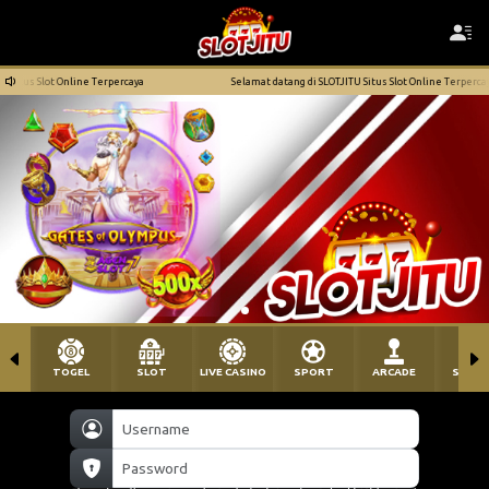
tus Slot Online Terpercaya
Selamat datang di SLOTJITU Situs Slot Online Terpercaya
TOGEL
SLOT
LIVE CASINO
SPORT
ARCADE
SABU