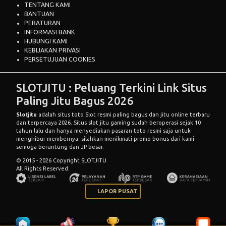
TENTANG KAMI
BANTUAN
PERATURAN
INFORMASI BANK
HUBUNGI KAMI
KEBIJAKAN PRIVASI
PERSETUJUAN COOKIES
SLOTJITU : Peluang Terkini Link Situs
Paling Jitu Bagus 2026
Slotjitu
adalah situs toto Slot resmi paling bagus dan jitu online terbaru
dan terpercaya 2026. Situs slot jitu gaming sudah beroperasi sejak 10
tahun lalu dan hanya menyediakan pasaran toto resmi saja untuk
menghibur membernya. silahkan menikmati promo bonus dari kami
semoga beruntung dan JP besar.
© 2015 - 2026 Copyright SLOTJITU.
All Rights Reserved.
LAPOR PUSAT