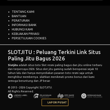
TENTANG KAMI
BANTUAN
PERATURAN
INFORMASI BANK
HUBUNGI KAMI
KEBIJAKAN PRIVASI
PERSETUJUAN COOKIES
SLOTJITU : Peluang Terkini Link Situs
Paling Jitu Bagus 2026
Slotjitu
adalah situs toto Slot resmi paling bagus dan jitu online terbaru
dan terpercaya 2026. Situs slot jitu gaming sudah beroperasi sejak 10
tahun lalu dan hanya menyediakan pasaran toto resmi saja untuk
menghibur membernya. silahkan menikmati promo bonus dari kami
semoga beruntung dan JP besar.
© 2015 - 2026 Copyright SLOTJITU.
All Rights Reserved.
LAPOR PUSAT