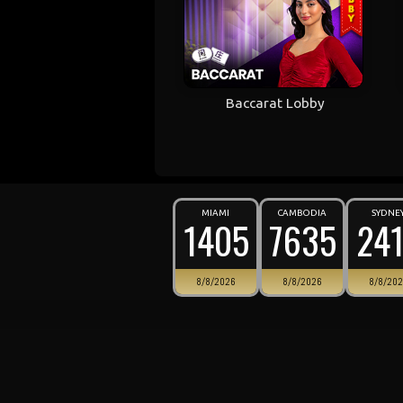
Baccarat Lobby
MIAMI
CAMBODIA
SYDNE
1405
7635
24
8/8/2026
8/8/2026
8/8/20