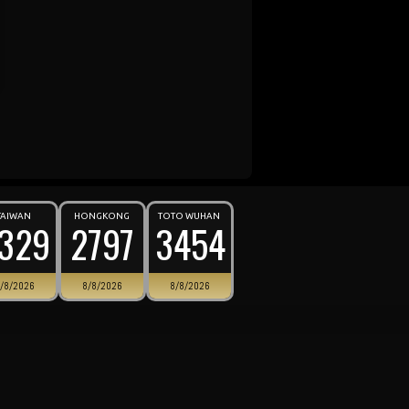
TAIWAN
HONGKONG
TOTO WUHAN
329
2797
3454
/8/2026
8/8/2026
8/8/2026