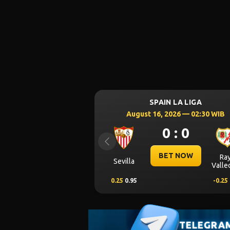
UEFA CHAMPIONS LEAGUE QUALIF
August 12, 2026 — 01:30 WIB
0 : 0
Previous
BET NOW
SK Sturm
Fener
Graz
-0.5
0.95
0.5
0
TELEGRA