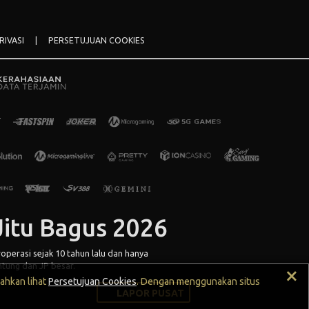
RIVASI
|
PERSETUJUAN COOKIES
 Jitu Bagus 2026
roperasi sejak 10 tahun lalu dan hanya
×
tung dan JP besar.
ahkan lihat
Persetujuan Cookies
. Dengan menggunakan situs
LAPOR PUSAT