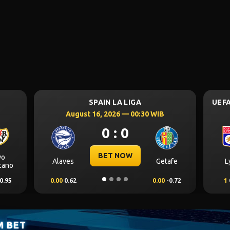
IERS
UEFA CHAMPIONS LEAGUE QUALIFIERS
UEF
August 12, 2026 — 01:15 WIB
0 : 0
BET NOW
Slovan
bahce
Mjallby
Bodo
Bratislava
.87
0.5
0.83
-0.5
0.99
0.7
M BET