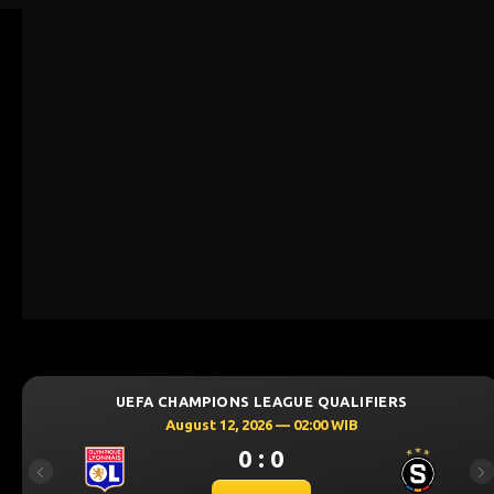
MPIONS LEAGUE QUALIFIERS
UEFA CHAMP
st 12, 2026 — 02:00 WIB
August
0 : 0
Previous
Ne