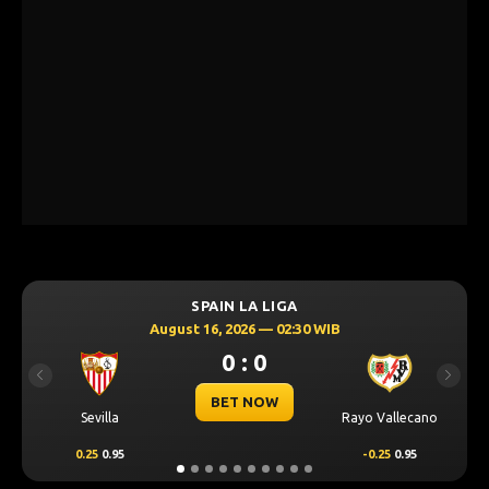
SPAIN LA LIGA
August 16, 2026 — 02:30 WIB
0 : 0
Previous
Next
BET NOW
lla
Rayo Vallecano
Alaves
0.95
-0.25
0.95
0.00
0.62