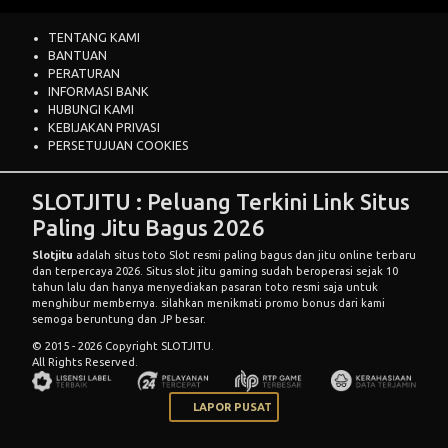
TENTANG KAMI
BANTUAN
PERATURAN
INFORMASI BANK
HUBUNGI KAMI
KEBIJAKAN PRIVASI
PERSETUJUAN COOKIES
SLOTJITU : Peluang Terkini Link Situs
Paling Jitu Bagus 2026
Slotjitu
adalah situs toto Slot resmi paling bagus dan jitu online terbaru
dan terpercaya 2026. Situs slot jitu gaming sudah beroperasi sejak 10
tahun lalu dan hanya menyediakan pasaran toto resmi saja untuk
menghibur membernya. silahkan menikmati promo bonus dari kami
semoga beruntung dan JP besar.
© 2015 - 2026 Copyright SLOTJITU.
All Rights Reserved.
LAPOR PUSAT